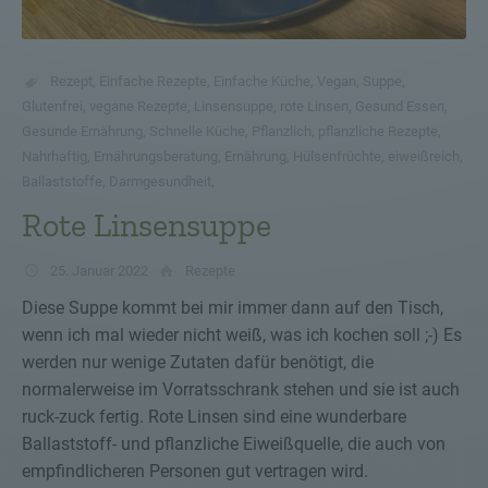
Rezept
,
Einfache Rezepte
,
Einfache Küche
,
Vegan
,
Suppe
,
Glutenfrei
,
vegane Rezepte
,
Linsensuppe
,
rote Linsen
,
Gesund Essen
,
Gesunde Ernährung
,
Schnelle Küche
,
Pflanzlich
,
pflanzliche Rezepte
,
Nahrhaftig
,
Ernährungsberatung
,
Ernährung
,
Hülsenfrüchte
,
eiweißreich
,
Ballaststoffe
,
Darmgesundheit
,
Rote Linsensuppe
25. Januar 2022
Rezepte
Diese Suppe kommt bei mir immer dann auf den Tisch,
wenn ich mal wieder nicht weiß, was ich kochen soll ;-) Es
werden nur wenige Zutaten dafür benötigt, die
normalerweise im Vorratsschrank stehen und sie ist auch
ruck-zuck fertig. Rote Linsen sind eine wunderbare
Ballaststoff- und pflanzliche Eiweißquelle, die auch von
empfindlicheren Personen gut vertragen wird.