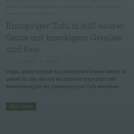
proteinreich
,
eiweißreich
,
einfach
,
einfache Rezepte
,
schnelle Küche
,
gesund
,
lecker
,
Hauptspeise
,
Knuspriger Tofu in süß-saurer
Sauce mit knackigem Gemüse
und Reis
21. Juni 2021
Rezepte
Vegan, lecker, herzhaft & unkompliziert! Dieses Gericht ist
perfekt für alle, die sich ein bisschen Inspiration oder
Abwechslung bei der Zubereitung von Tofu wünschen.
Mehr lesen