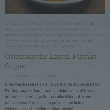
Suppe
,
Vegan
,
Pflanzlich
,
Einfache Rezepte
,
Einfache Küche
,
vegane Rezepte
,
Winter
,
Herbst
,
Saisonal
,
Saisonale Rezepte
,
Orientalische Linsensuppe
,
Vitamine
,
Wintergemüse
,
Regional
,
Rezept
,
Schnelle Rezepte
,
Gesund Essen
,
Gesunde Ernährung
,
Gesunde
Rezepte
,
Nahrhaftig
,
Diätologin
,
Glutenfrei
,
Vegetarisch
,
Orientalische Linsen-Paprika-
Suppe
12. Dezember 2022
Rezepte
Gibts was besseres als eine wärmende Suppe an kalten
(Winter)Tagen? Nein - für mich definitiv nicht! Diese
aromatische, würzige Suppe voller Nährstoffe und
pflanzlichem Protein ist so gut, da kann keiner
widerstehen ;-) Unbedingt ausprobieren!