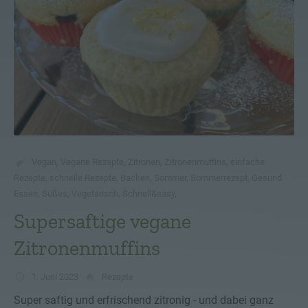
Vegan
,
Vegane Rezepte
,
Zitronen
,
Zitronenmuffins
,
einfache
Rezepte
,
schnelle Rezepte
,
Backen
,
Sommer
,
Sommerrezept
,
Gesund
Essen
,
Süßes
,
Vegetarisch
,
Schnell&easy
,
Supersaftige vegane
Zitronenmuffins
1. Juni 2023
Rezepte
Super saftig und erfrischend zitronig - und dabei ganz