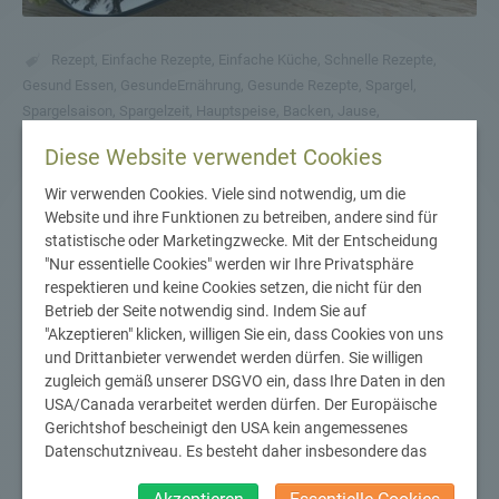
Rezept
,
Einfache Rezepte
,
Einfache Küche
,
Schnelle Rezepte
,
Gesund Essen
,
GesundeErnährung
,
Gesunde Rezepte
,
Spargel
,
Spargelsaison
,
Spargelzeit
,
Hauptspeise
,
Backen
,
Jause
,
Königsgemüse
,
Blätterteig
,
Spargeltaschen
,
Saisonal
,
Saisonale
Diese Website verwendet Cookies
Rezepte
,
Saisonale Küche
,
Regional
,
Nahrhaftig
,
Wir verwenden Cookies. Viele sind notwendig, um die
Spargel-Tascherl mit
Website und ihre Funktionen zu betreiben, andere sind für
Ziegenfrischkäse &
statistische oder Marketingzwecke. Mit der Entscheidung
"Nur essentielle Cookies" werden wir Ihre Privatsphäre
Rohschinken
respektieren und keine Cookies setzen, die nicht für den
Betrieb der Seite notwendig sind. Indem Sie auf
"Akzeptieren" klicken, willigen Sie ein, dass Cookies von uns
25. April 2022
Rezepte
und Drittanbieter verwendet werden dürfen. Sie willigen
Endlich ist die Spargelzeit wieder da! Diese
zugleich gemäß unserer DSGVO ein, dass Ihre Daten in den
Blätterteigtascherl mit dem Königsgemüse sind nicht nur
USA/Canada verarbeitet werden dürfen. Der Europäische
Gerichtshof bescheinigt den USA kein angemessenes
unschlagbar g´schmackig, sondern auch richtig schnell
Datenschutzniveau. Es besteht daher insbesondere das
und einfach zubereitet. Und das Beste - sie schmecken
Risiko, dass ihre Daten durch US-Behörden, zu Kontroll- und
nicht nur als Beilage zu Fleisch oder Fisch, sondern auch
zu Überwachungszwecken, verarbeitet werden und