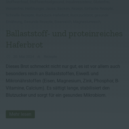
Stoffwechsel
,
Stoffwechselgesund
,
Insulinresistenz
,
Glutenfrei
,
Weizenfrei
,
Heißhunger
,
Jause
,
Backen
,
Rezept
,
Einfache Rezepte
,
Schnelle Rezepte
,
Ruckzuck-Haferbrot
,
Ruckzuckbrot
,
gesunde
Ernährung
,
Gesunde Rezepte
,
Eisenreich
,
Magnesiumreich
,
Ballaststoff- und proteinreiches
Haferbrot
20. Mai 2024
Rezepte
Dieses Brot schmeckt nicht nur gut, es ist vor allem auch
besonders reich an Ballaststoffen, Eiweiß und
Mikronährstoffen (Eisen, Magnesium, Zink, Phosphor, B-
Vitamine, Calcium). Es sättigt lange, stabilisiert den
Blutzucker und sorgt für ein gesundes Mikrobiom.
Mehr lesen