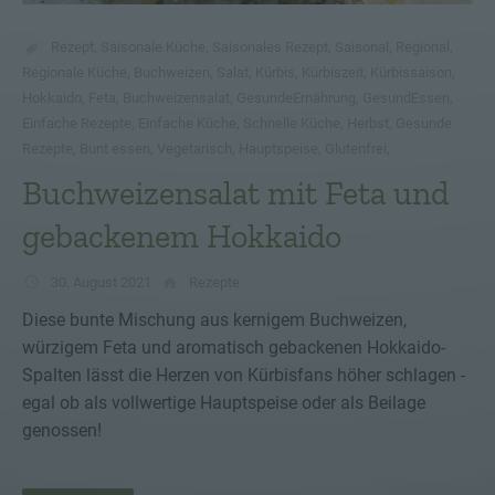
Rezept
,
Saisonale Küche
,
Saisonales Rezept
,
Saisonal
,
Regional
,
Regionale Küche
,
Buchweizen
,
Salat
,
Kürbis
,
Kürbiszeit
,
Kürbissaison
,
Hokkaido
,
Feta
,
Buchweizensalat
,
GesundeErnährung
,
GesundEssen
,
Einfache Rezepte
,
Einfache Küche
,
Schnelle Küche
,
Herbst
,
Gesunde
Rezepte
,
Bunt essen
,
Vegetarisch
,
Hauptspeise
,
Glutenfrei
,
Buchweizensalat mit Feta und
gebackenem Hokkaido
30. August 2021
Rezepte
Diese bunte Mischung aus kernigem Buchweizen,
würzigem Feta und aromatisch gebackenen Hokkaido-
Spalten lässt die Herzen von Kürbisfans höher schlagen -
egal ob als vollwertige Hauptspeise oder als Beilage
genossen!