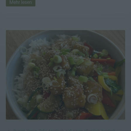
Mehr lesen
Rezept
,
Vegan
,
Tofu
,
Asiatisch
,
süß-sauer
,
pflanzlich
,
herzhaft
,