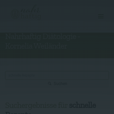
Nahrhaftig Diätologie -
Angebot
Kornelia Weiländer
Über mich
Rezepte
Gutscheine
Kontakt
Suchen
Suchergebnisse für
schnelle