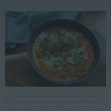
Hauptspeise
,
Shakshuka
,
Glutenfrei
,
Pfannengericht
,
Sommer
,
Rezept
,
Einfache Rezepte
,
Schnelle Rezepte
,
Saisonale Küche
,
Gesunde
Rezepte
,
Vegetarisch
,
Frühstück
,
Nahrhaftig
,
Tomaten
,
Orientalisch
,