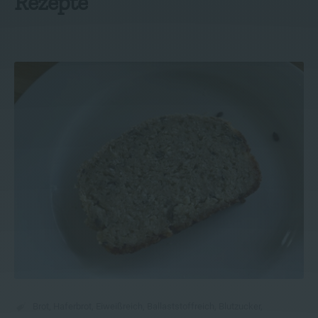
Rezepte
Brot
,
Haferbrot
,
Eiweißreich
,
Ballaststoffreich
,
Blutzucker
,