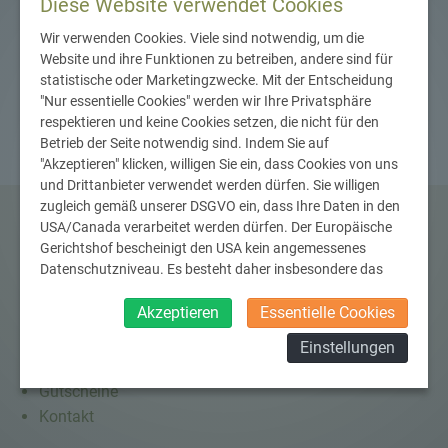
Diese Website verwendet Cookies
Wir verwenden Cookies. Viele sind notwendig, um die
Mehr lesen
Website und ihre Funktionen zu betreiben, andere sind für
statistische oder Marketingzwecke. Mit der Entscheidung
"Nur essentielle Cookies" werden wir Ihre Privatsphäre
respektieren und keine Cookies setzen, die nicht für den
Betrieb der Seite notwendig sind. Indem Sie auf
"Akzeptieren" klicken, willigen Sie ein, dass Cookies von uns
und Drittanbieter verwendet werden dürfen. Sie willigen
zugleich gemäß unserer DSGVO ein, dass Ihre Daten in den
USA/Canada verarbeitet werden dürfen. Der Europäische
Gerichtshof bescheinigt den USA kein angemessenes
Inhalte
Datenschutzniveau. Es besteht daher insbesondere das
Risiko, dass ihre Daten durch US-Behörden, zu Kontroll- und
Mein Angebot
zu Überwachungszwecken, verarbeitet werden und
Akzeptieren
Essentielle Cookies
Honorar/Preisliste
dagegen keine wirksamen Rechtsbehelfe erhoben werden
Über mich
Einstellungen
können. Zudem finden Sie am Bildschirmrand ein Cookie-
Rezepte
Icon wo Sie jederzeit Ihre Einwilligung widerrufen und
Gutscheine
Widerspruch ausüben. Weitere Infomationen finden Sie hier:
Kontakt
Datenschutzerklärung