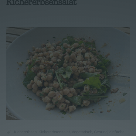
Kichererbsensalat
Kichererbsen
,
Kichererbsensalat
,
Vegetarisch
,
Gesund
,
einfache