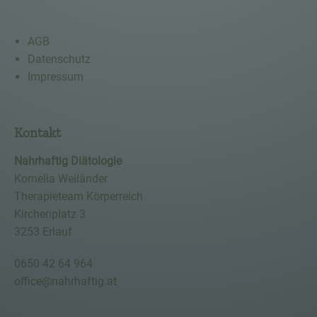
AGB
Datenschutz
Impressum
Kontakt
Nahrhaftig Diätologie
Kornelia Weiländer
Therapieteam Körperreich
Kirchenplatz 3
3253 Erlauf
0650 42 64 964
office@nahrhaftig.at