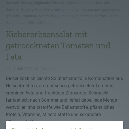
Rezepte
,
Rezept
,
Regionales Rezept
,
regional
,
Saisonal
,
köstlich
,
Sommer
,
Snacks
,
Salat
,
Feta
,
einfach und schnell
,
ausgewogen essen
,
gesunde Ernährung
,
Nahrhaftig
,
Diätologie
,
fruchtig
,
glutenfrei
,
Jause
,
Hauptspeise
,
Hülsenfrüchte
,
Kichererbsensalat mit
getrocckneten Tomaten und
Feta
4. Juli 2023
Rezepte
Dieser köstlich leichte Salat ist eine tolle Kombination aus
Hülsenfrüchten, aromatischen getrockneten Tomaten,
cremigen Feta und fruchtiger Zitrusnote. Schmeckt
fantastisch nach Sommer und liefert dabei jede Menge
wertvoller Inhaltsstoffe wie Ballaststoffe, pflanzliches
Protein, Vitamine, Mineralstoffe und sekundäre
Pflanzenstoffe.