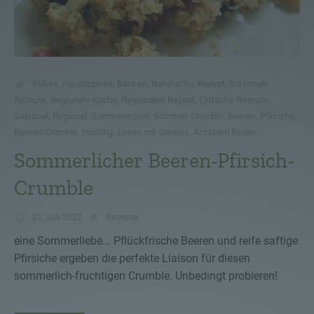
Süßes
,
Hauptspeise
,
Backen
,
Nahrhaftig
,
Rezept
,
Saisonale
Rezepte
,
Regionale Küche
,
Regionales Rezept
,
Einfache Rezepte
,
Saisonal
,
Regional
,
Sommerrezept
,
Sommer
,
Crumble
,
Beeren
,
Pfirsiche
,
Beeren-Crumble
,
fruchtig
,
Essen mit Genuss
,
Achtsam Essen
,
Sommerlicher Beeren-Pfirsich-
Crumble
21. Juli 2022
Rezepte
eine Sommerliebe... Pflückfrische Beeren und reife saftige
Pfirsiche ergeben die perfekte Liaison für diesen
sommerlich-fruchtigen Crumble. Unbedingt probieren!