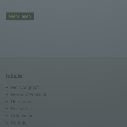
Mehr lesen
Inhalte
Mein Angebot
Honorar/Preisliste
Über mich
Rezepte
Gutscheine
Kontakt