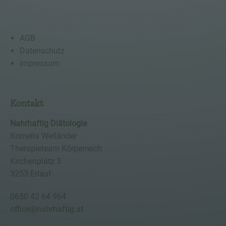
AGB
Datenschutz
Impressum
Kontakt
Nahrhaftig Diätologie
Kornelia Weiländer
Therapieteam Körperreich
Kirchenplatz 3
3253 Erlauf
0650 42 64 964
office@nahrhaftig.at