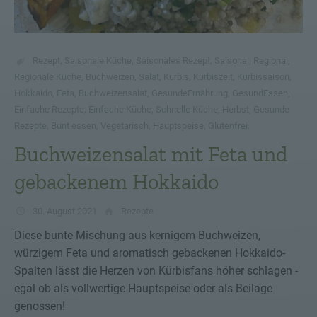
Rezept
,
Saisonale Küche
,
Saisonales Rezept
,
Saisonal
,
Regional
,
Regionale Küche
,
Buchweizen
,
Salat
,
Kürbis
,
Kürbiszeit
,
Kürbissaison
,
Hokkaido
,
Feta
,
Buchweizensalat
,
GesundeErnährung
,
GesundEssen
,
Einfache Rezepte
,
Einfache Küche
,
Schnelle Küche
,
Herbst
,
Gesunde
Rezepte
,
Bunt essen
,
Vegetarisch
,
Hauptspeise
,
Glutenfrei
,
Buchweizensalat mit Feta und
gebackenem Hokkaido
30. August 2021
Rezepte
Diese bunte Mischung aus kernigem Buchweizen,
würzigem Feta und aromatisch gebackenen Hokkaido-
Spalten lässt die Herzen von Kürbisfans höher schlagen -
egal ob als vollwertige Hauptspeise oder als Beilage
genossen!