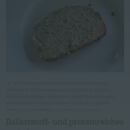
Brot
,
Haferbrot
,
Eiweißreich
,
Ballaststoffreich
,
Blutzucker
,
Stoffwechsel
,
Stoffwechselgesund
,
Insulinresistenz
,
Glutenfrei
,
Weizenfrei
,
Heißhunger
,
Jause
,
Backen
,
Rezept
,
Einfache Rezepte
,
Schnelle Rezepte
,
Ruckzuck-Haferbrot
,
Ruckzuckbrot
,
gesunde
Ernährung
,
Gesunde Rezepte
,
Eisenreich
,
Magnesiumreich
,
Ballaststoff- und proteinreiches