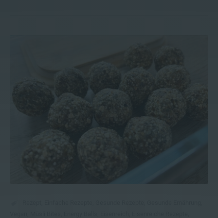
Rezept
,
Einfache Rezepte
,
Gesunde Rezepte
,
Gesunde Ernährung
,
Vegan
,
Müsli Bites
,
Energy Balls
,
Eisenreich
,
Eisenreiche Rezepte
,