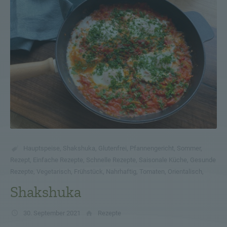
Hauptspeise
,
Shakshuka
,
Glutenfrei
,
Pfannengericht
,
Sommer
,
Rezept
,
Einfache Rezepte
,
Schnelle Rezepte
,
Saisonale Küche
,
Gesunde
Rezepte
,
Vegetarisch
,
Frühstück
,
Nahrhaftig
,
Tomaten
,
Orientalisch
,
Shakshuka
30. September 2021
Rezepte