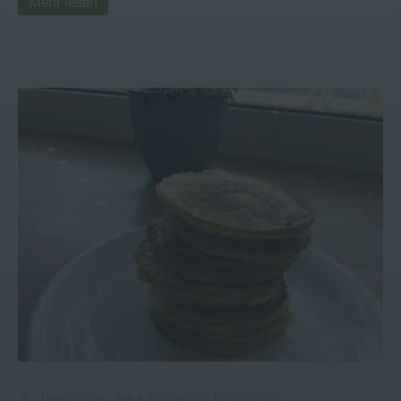
Mehr lesen
Hauptspeise
,
Jause
,
Vegetarisch
,
Haferflocken
,