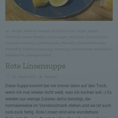
Rezept
,
Einfache Rezepte
,
Einfache Küche
,
Vegan
,
Suppe
,
Glutenfrei
,
vegane Rezepte
,
Linsensuppe
,
rote Linsen
,
Gesund Essen
,
Gesunde Ernährung
,
Schnelle Küche
,
Pflanzlich
,
pflanzliche Rezepte
,
Nahrhaftig
,
Ernährungsberatung
,
Ernährung
,
Hülsenfrüchte
,
eiweißreich
,
Ballaststoffe
,
Darmgesundheit
,
Rote Linsensuppe
25. Januar 2022
Rezepte
Diese Suppe kommt bei mir immer dann auf den Tisch,
wenn ich mal wieder nicht weiß, was ich kochen soll ;-) Es
werden nur wenige Zutaten dafür benötigt, die
normalerweise im Vorratsschrank stehen und sie ist auch
ruck-zuck fertig. Rote Linsen sind eine wunderbare