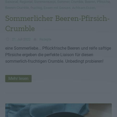
Saisonal
,
Regional
,
Sommerrezept
,
Sommer
,
Crumble
,
Beeren
,
Pfirsiche
,
Beeren-Crumble
,
fruchtig
,
Essen mit Genuss
,
Achtsam Essen
,
Sommerlicher Beeren-Pfirsich-
Crumble
21. Juli 2022
Rezepte
eine Sommerliebe... Pflückfrische Beeren und reife saftige
Pfirsiche ergeben die perfekte Liaison für diesen
sommerlich-fruchtigen Crumble. Unbedingt probieren!
Mehr lesen