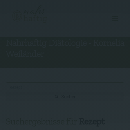
Nahrhaftig Diätologie - Kornelia
Angebot
Weiländer
Über mich
Rezepte
Gutscheine
Kontakt
Suchen
Suchergebnisse für
Rezept