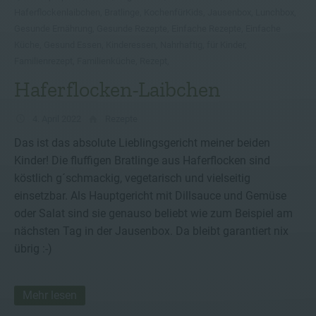
Haferflockenlaibchen
,
Bratlinge
,
KochenfürKids
,
Jausenbox
,
Lunchbox
,
Gesunde Ernährung
,
Gesunde Rezepte
,
Einfache Rezepte
,
Einfache
Küche
,
Gesund Essen
,
Kinderessen
,
Nahrhaftig
,
für Kinder
,
Familienrezept
,
Familienküche
,
Rezept
,
Haferflocken-Laibchen
4. April 2022
Rezepte
Das ist das absolute Lieblingsgericht meiner beiden
Kinder! Die fluffigen Bratlinge aus Haferflocken sind
köstlich g´schmackig, vegetarisch und vielseitig
einsetzbar. Als Hauptgericht mit Dillsauce und Gemüse
oder Salat sind sie genauso beliebt wie zum Beispiel am
nächsten Tag in der Jausenbox. Da bleibt garantiert nix
übrig :-)
Mehr lesen