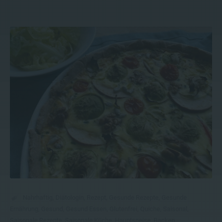
Nahrhaftig
,
Diätologin
,
Rezept
,
Gesunde Rezepte
,
Gesunde
Ernährung
,
Gesund
,
Gesund Essen
,
Glutenfrei
,
Quiche
,
Saisonal
,
Saisonale Rezepte
,
Saisonale Küche
,
Hauptspeise
,
Backen
,