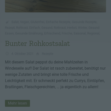
Salat
,
Vegan
,
Glutenfrei
,
Einfache Rezepte
,
Gesunde Rezepte
,
Rezept
,
Rohkost
,
Einfach
,
Gesund
,
Rotkraut
,
Herbst
,
Winter
,
Gesund
Essen
,
Gesunde Ernährung
,
Erfrischend
,
Frische
,
Saisonal
,
Regional
,
Bunter Rohkostsalat
4. Oktober 2021
Rezepte
Mit diesem Salat peppst du deine Mahlzeiten in
Windeseile auf! Der Salat ist rasch zubereitet, benötigt nur
wenige Zutaten und bringt eine tolle Frische und
Leichtigkeit mit. Er schmeckt perfekt zu Currys, Eintöpfen,
Bratlingen, Fleischgereichten, … ja eigentlich zu allem!
Mehr lesen