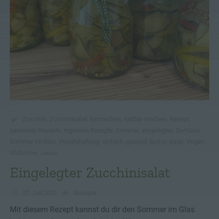
Zucchini
,
Zucchinisalat
,
Einmachen
,
haltbar machen
,
Rezept
,
saisonale Rezepte
,
regionale Rezepte
,
Sommer
,
eingelegtes Gemüse
,
Sommer im Glas
,
Vorratshaltung
,
einfach
,
gesund
,
lecker
,
Salat
,
Vegan
,
Glutenfrei
,
Jause
,
Eingelegter Zucchinisalat
27. Juli 2021
Rezepte
Mit diesem Rezept kannst du dir den Sommer im Glas