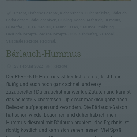
Rezept
,
Einfache Rezepte
,
Kichererbsen
,
Hülsenfrüchte
,
Bärlauch
,
Bärlauchzeit
,
Bärlauchsaison
,
Frühling
,
Vegan
,
Aufstrich
,
Hummus
,
Glutenfrei
,
Jause
,
Genuss
,
Gesund Essen
,
Gesunde Ernährung
,
Gesunde Rezepte
,
Vegane Rezepte
,
Grün
,
Nahrhaftig
,
Saisonal
,
Saisonale Rezepte
,
Regional
,
Bärlauch-Hummus
23. Februar 2022
Rezepte
Der PERFEKTE Hummus ist herrlich cremig, leicht und
fluffig und auch noch ganz schnell und easy
zuzubereiten! Du brauchst nur wenige Zutaten und kannst
das beliebte Kichererbsen-Dip geschmacklich ganz nach
Belieben aufpeppen und verändern. Die Bärlauch-Saison
hat schon wieder begonnen und daher hab ich mein
Hummus diesmal mit Bärlauch probiert - das Ergebnis ist
richtig köstlich und kann sich sehen lassen. Viel Spaß