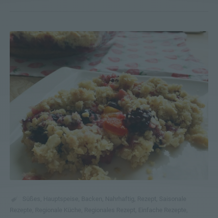
Süßes
,
Hauptspeise
,
Backen
,
Nahrhaftig
,
Rezept
,
Saisonale
Rezepte
,
Regionale Küche
,
Regionales Rezept
,
Einfache Rezepte
,