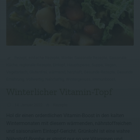
Rezept
,
einfache Rezepte
,
Winter
,
Saisonale Rezepte
,
Saisonale
Küche
,
regionale Rezepte
,
Eintopf
,
Hauptspeise
,
Suppe
,
Vegan
,
Vegetarisch
,
Glutenfrei
,
wärmend
,
herzhaft
,
Gesunde Rezepte
,
Gesunde
Ernährung
,
Vollwertig
,
Nahrhaftig
,
Wintergenuss
,
Immunboost
,
Winterlicher Vitamin-Topf
14. Januar 2022
Rezepte
Hol dir einen ordentlichen Vitamin-Boost in den kalten
Wintermonaten mit diesem wärmenden, nährstoffreichen
und saisonalem Eintopf-Gericht. Grünkohl ist eine wahre
Nährstoff-Bombe, er strotzt nur so vor Vitaminen und