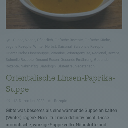
Suppe
,
Vegan
,
Pflanzlich
,
Einfache Rezepte
,
Einfache Küche
,
vegane Rezepte
,
Winter
,
Herbst
,
Saisonal
,
Saisonale Rezepte
,
Orientalische Linsensuppe
,
Vitamine
,
Wintergemüse
,
Regional
,
Rezept
,
Schnelle Rezepte
,
Gesund Essen
,
Gesunde Ernährung
,
Gesunde
Rezepte
,
Nahrhaftig
,
Diätologin
,
Glutenfrei
,
Vegetarisch
,
Orientalische Linsen-Paprika-
Suppe
12. Dezember 2022
Rezepte
Gibts was besseres als eine wärmende Suppe an kalten
(Winter)Tagen? Nein - für mich definitiv nicht! Diese
aromatische, würzige Suppe voller Nährstoffe und