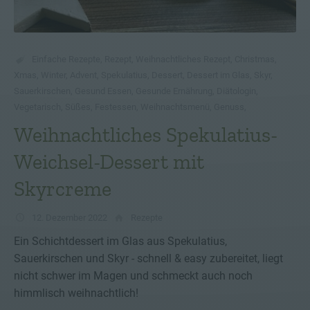
Einfache Rezepte
,
Rezept
,
Weihnachtliches Rezept
,
Christmas
,
Xmas
,
Winter
,
Advent
,
Spekulatius
,
Dessert
,
Dessert im Glas
,
Skyr
,
Sauerkirschen
,
Gesund Essen
,
Gesunde Ernährung
,
Diätologin
,
Vegetarisch
,
Süßes
,
Festessen
,
Weihnachtsmenü
,
Genuss
,
Weihnachtliches Spekulatius-
Weichsel-Dessert mit
Skyrcreme
12. Dezember 2022
Rezepte
Ein Schichtdessert im Glas aus Spekulatius,
Sauerkirschen und Skyr - schnell & easy zubereitet, liegt
nicht schwer im Magen und schmeckt auch noch
himmlisch weihnachtlich!