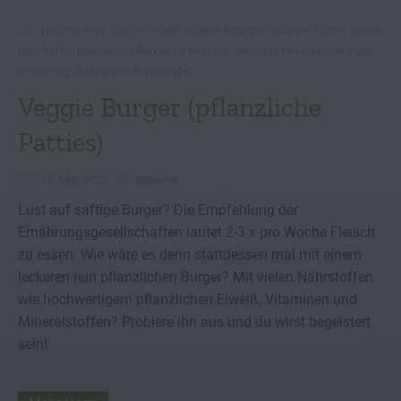
Hauptspeise
,
Burger
,
vegan
,
vegane Rezepte
,
Hülsenfrüchte
,
Jause
,
Nahrhaftig
,
pflanzlich
,
pflanzliche Rezepte
,
gesunde Rezepte
,
gesunde
Ernährung
,
Grillsaison
,
Burgerliebe
,
Veggie Burger (pflanzliche
Patties)
18. Mai 2022
Rezepte
Lust auf saftige Burger? Die Empfehlung der
Ernährungsgesellschaften lautet 2-3 x pro Woche Fleisch
zu essen. Wie wäre es denn stattdessen mal mit einem
leckeren rein pflanzlichen Burger? Mit vielen Nährstoffen
wie hochwertigem pflanzlichen Eiweiß, Vitaminen und
Mineralstoffen? Probiere ihn aus und du wirst begeistert
sein!