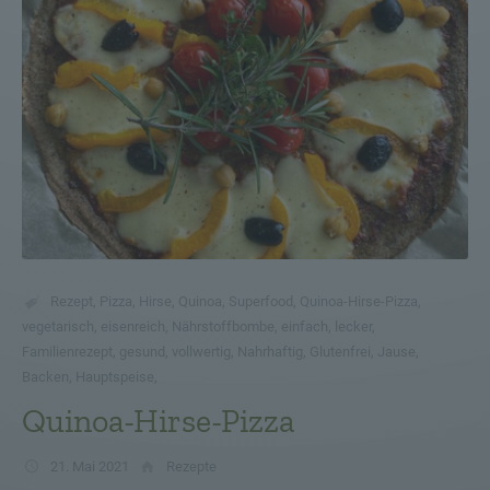
Rezept
,
Pizza
,
Hirse
,
Quinoa
,
Superfood
,
Quinoa-Hirse-Pizza
,
vegetarisch
,
eisenreich
,
Nährstoffbombe
,
einfach
,
lecker
,
Familienrezept
,
gesund
,
vollwertig
,
Nahrhaftig
,
Glutenfrei
,
Jause
,
Backen
,
Hauptspeise
,
Quinoa-Hirse-Pizza
21. Mai 2021
Rezepte