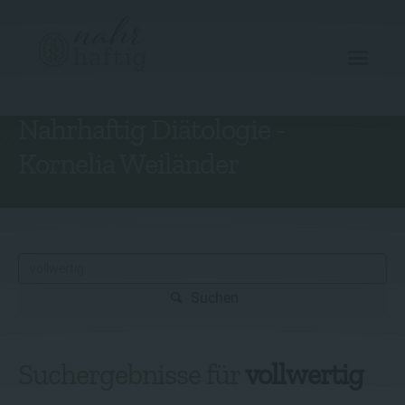
Nahrhaftig Diätologie -
Angebot
Kornelia Weiländer
Über mich
Rezepte
Gutscheine
Kontakt
Suchen
Suchergebnisse für
vollwertig