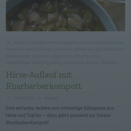
Rezept
,
Hirseauflauf
,
Hirse
,
Rharbarber
,
Saisonal
,
Saisonale Küche
,
Superfood
,
Nährstoffbombe
,
Süßspeise
,
einfach
,
gesund
,
Kinderrezept
,
Familienrezept
,
zuckerarm
,
vegetarisch
,
vollwertig
,
lecker
,
Vollwertküche
,
Nahrhaftig
,
Süßes
,
Hauptspeise
,
Backen
,
Glutenfrei
,
Hirse-Auflauf mit
Rharbarberkompott
14. Mai 2021
Rezepte
Eine einfache, leckere und vollwertige Süßspeise aus
Hirse und Topfen – dazu gibt’s passend zur Saison
Rharbarber-Kompott!