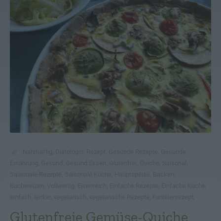
Nahrhaftig
,
Diätologin
,
Rezept
,
Gesunde Rezepte
,
Gesunde
Ernährung
,
Gesund
,
Gesund Essen
,
Glutenfrei
,
Quiche
,
Saisonal
,
Saisonale Rezepte
,
Saisonale Küche
,
Hauptspeise
,
Backen
,
Buchweizen
,
Vollwertig
,
Eisenreich
,
Einfache Rezepte
,
Einfache Küche
,
einfach
,
lecker
,
vegetarisch
,
vegetarische Rezepte
,
Familienrezept
,
Glutenfreie Gemüse-Quiche