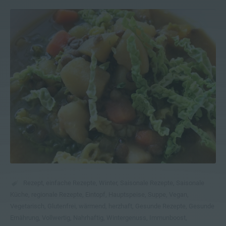
Rezept
,
einfache Rezepte
,
Winter
,
Saisonale Rezepte
,
Saisonale
Küche
,
regionale Rezepte
,
Eintopf
,
Hauptspeise
,
Suppe
,
Vegan
,
Vegetarisch
,
Glutenfrei
,
wärmend
,
herzhaft
,
Gesunde Rezepte
,
Gesunde
Ernährung
,
Vollwertig
,
Nahrhaftig
,
Wintergenuss
,
Immunboost
,