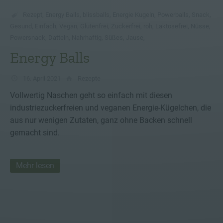
Rezept
,
Energy Balls
,
blissballs
,
Energie Kugeln
,
Powerballs
,
Snack
,
Gesund
,
Einfach
,
Vegan
,
Glutenfrei
,
Zuckerfrei
,
roh
,
Laktosefrei
,
Nüsse
,
Powersnack
,
Datteln
,
Nahrhaftig
,
Süßes
,
Jause
,
Energy Balls
16. April 2021
Rezepte
Vollwertig Naschen geht so einfach mit diesen
industriezuckerfreien und veganen Energie-Kügelchen, die
aus nur wenigen Zutaten, ganz ohne Backen schnell
gemacht sind.
Mehr lesen