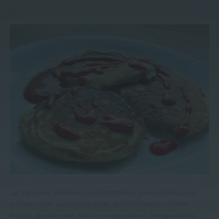
Pancakes
,
proteinreich
,
ballaststoffreich
,
ohne Industriezucker
,
achtsam essen
,
ausgewogen essen
,
einfache Rezepte
,
schnelle
Rezepte
,
gesund essen
,
Stoffwechselgesundheit
,
Darmgesundheit
,