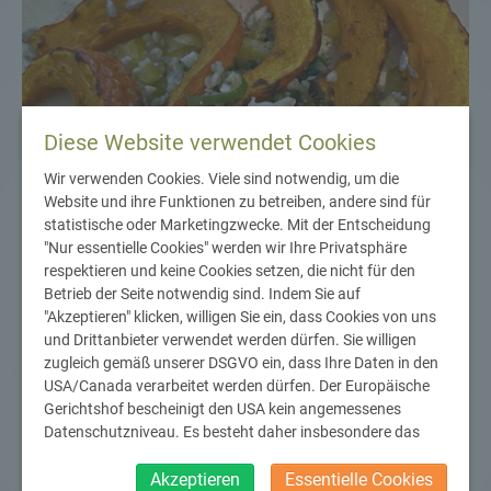
Diese Website verwendet Cookies
Wir verwenden Cookies. Viele sind notwendig, um die
Website und ihre Funktionen zu betreiben, andere sind für
statistische oder Marketingzwecke. Mit der Entscheidung
"Nur essentielle Cookies" werden wir Ihre Privatsphäre
respektieren und keine Cookies setzen, die nicht für den
Betrieb der Seite notwendig sind. Indem Sie auf
"Akzeptieren" klicken, willigen Sie ein, dass Cookies von uns
und Drittanbieter verwendet werden dürfen. Sie willigen
Rezept
,
Saisonale Küche
,
Saisonales Rezept
,
Saisonal
,
Regional
,
zugleich gemäß unserer DSGVO ein, dass Ihre Daten in den
Regionale Küche
,
Buchweizen
,
Salat
,
Kürbis
,
Kürbiszeit
,
Kürbissaison
,
USA/Canada verarbeitet werden dürfen. Der Europäische
Hokkaido
,
Feta
,
Buchweizensalat
,
GesundeErnährung
,
GesundEssen
,
Gerichtshof bescheinigt den USA kein angemessenes
Einfache Rezepte
,
Einfache Küche
,
Schnelle Küche
,
Herbst
,
Gesunde
Datenschutzniveau. Es besteht daher insbesondere das
Rezepte
,
Bunt essen
,
Vegetarisch
,
Hauptspeise
,
Glutenfrei
,
Risiko, dass ihre Daten durch US-Behörden, zu Kontroll- und
zu Überwachungszwecken, verarbeitet werden und
Akzeptieren
Essentielle Cookies