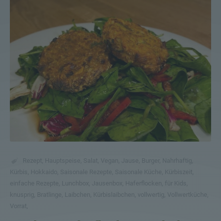
Rezept
,
Hauptspeise
,
Salat
,
Vegan
,
Jause
,
Burger
,
Nahrhaftig
,
Kürbis
,
Hokkaido
,
Saisonale Rezepte
,
Saisonale Küche
,
Kürbiszeit
,
einfache Rezepte
,
Lunchbox
,
Jausenbox
,
Haferflocken
,
für Kids
,
knusprig
,
Bratlinge
,
Laibchen
,
Kürbislaibchen
,
vollwertig
,
Vollwertküche
,
Vorrat
,